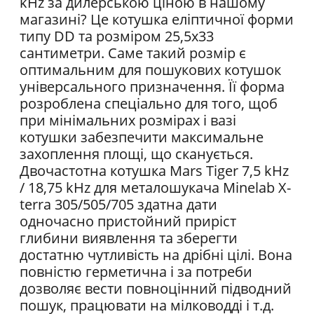
kHz за дилерською ціною в нашому
магазині? Це котушка еліптичної форми
типу DD та розміром 25,5х33
сантиметри. Саме такий розмір є
оптимальним для пошукових котушок
універсального призначення. Її форма
розроблена спеціально для того, щоб
при мінімальних розмірах і вазі
котушки забезпечити максимальне
захоплення площі, що сканується.
Двочастотна котушка Mars Tiger 7,5 kHz
/ 18,75 kHz для металошукача Minelab X-
terra 305/505/705 здатна дати
одночасно пристойний приріст
глибини виявлення та зберегти
достатню чутливість на дрібні цілі. Вона
повністю герметична і за потреби
дозволяє вести повноцінний підводний
пошук, працювати на мілководді і т.д.