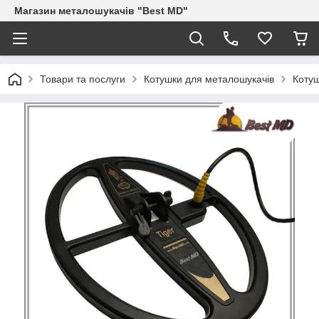
Магазин металошукачів "Best MD"
Товари та послуги
Котушки для металошукачів
Котуш