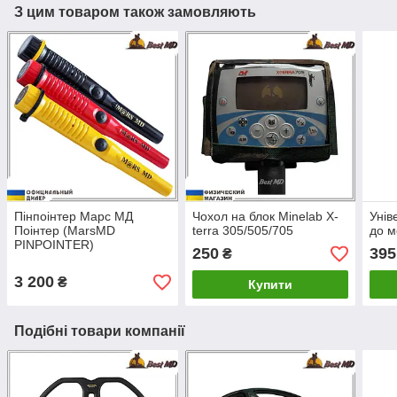
З цим товаром також замовляють
Пінпоінтер Марс МД
Чохол на блок Minelab X-
Унів
Поінтер (MarsMD
terra 305/505/705
до м
PINPOINTER)
250
395
₴
3 200
₴
Купити
Подібні товари компанії