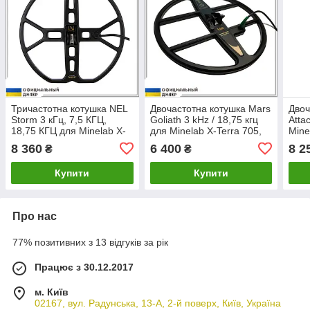
Тричастотна котушка NEL
Двочастотна котушка Mars
Двоч
Storm 3 кГц, 7,5 КГЦ,
Goliath 3 kHz / 18,75 кгц
Atta
18,75 КГЦ для Minelab X-
для Minelab X-Terra 705,
Mine
terra 705, 505, 305
505, 305
305 
8 360
6 400
8 2
₴
₴
(NELST159)
Купити
Купити
Про нас
77% позитивних з 13 відгуків за рік
Працює з 30.12.2017
м. Київ
02167, вул. Радунська, 13-А, 2-й поверх, Київ, Україна