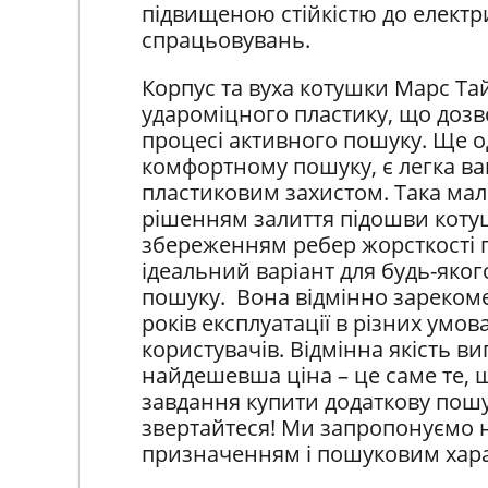
підвищеною стійкістю до елект
спрацьовувань.
Корпус та вуха котушки Марс Тай
удароміцного пластику, що дозв
процесі активного пошуку. Ще 
комфортному пошуку, є легка ваг
пластиковим захистом. Така ма
рішенням залиття підошви коту
збереженням ребер жорсткості п
ідеальний варіант для будь-яког
пошуку. Вона відмінно зарекоме
років експлуатації в різних умова
користувачів. Відмінна якість ви
найдешевша ціна – це саме те, щ
завдання купити додаткову пош
звертайтеся! Ми запропонуємо н
призначенням і пошуковим хар