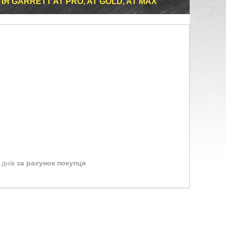
Я GARRETT AT PRO, AT GOLD, AT MAX
 днів
за рахунок покупця