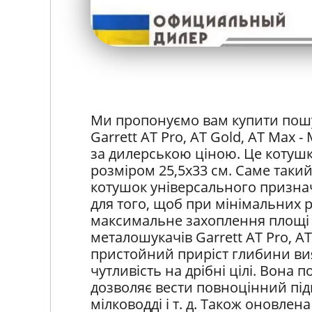
Ми пропонуємо вам купити пошу
Garrett AT Pro, AT Gold, AT Max -
за дилерською ціною. Це котушк
розміром 25,5х33 см. Саме таки
котушок універсального призна
для того, щоб при мінімальних р
максимальне захоплення площі с
металошукачів Garrett AT Pro, A
пристойний приріст глибини ви
чутливість на дрібні цілі. Вона 
дозволяє вести повноцінний пі
мілководді і т. д. Також оновле