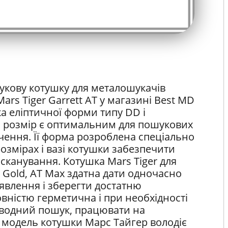
кову котушку для металошукачів
 Mars Tiger Garrett AT у магазині Best MD
а еліптичної форми типу DD і
й розмір є оптимальним для пошукових
чення. Її форма розроблена спеціально
озмірах і вазі котушки забезпечити
канування. Котушка Mars Tiger для
T Gold, AT Max здатна дати одночасно
явлення і зберегти достатню
повністю герметична і при необхідності
дводний пошук, працювати на
на модель котушки Марс Тайгер володіє