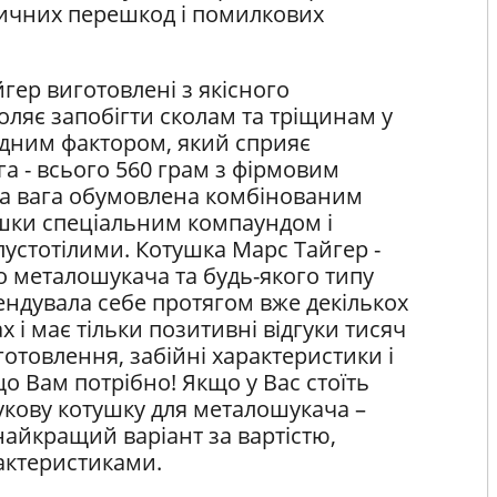
ричних перешкод і помилкових
гер виготовлені з якісного
оляє запобігти сколам та тріщинам у
одним фактором, який сприяє
а - всього 560 грам з фірмовим
ла вага обумовлена комбінованим
шки спеціальним компаундом і
устотілими. Котушка Марс Тайгер -
о металошукача та будь-якого типу
ндувала себе протягом вже декількох
х і має тільки позитивні відгуки тисяч
готовлення, забійні характеристики і
о Вам потрібно! Якщо у Вас стоїть
укову котушку для металошукача –
айкращий варіант за вартістю,
актеристиками.