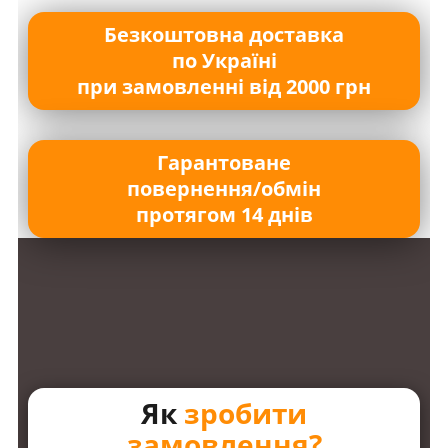
Безкоштовна доставка
по Україні
при замовленні від 2000 грн
Гарантоване
повернення/обмін
протягом 14 днів
Як
зробити
замовлення?