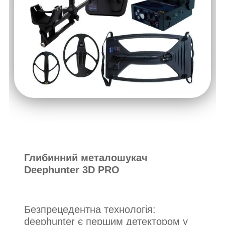
Глибинний металошукач
Deephunter 3D PRO
Безпрецедентна технологія:
deephunter є першим детектором у