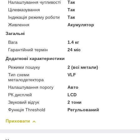
Налаштування чутливості
Так
Цілевказування
Так
Індикація режиму роботи
Так
Живлення
Акумулятор
Загальні
Вага
1.4 кг
Гарантійний термін
24 міс
Додаткові характеристики
Режими пошуку
2 (всі метали)
Тип схеми
VLF
металодетектора
Налаштування порогу
Авто
РК дисплей
LCD
Звуковий відгук
2 тони
Функція Threshold
Регульований
Приховати