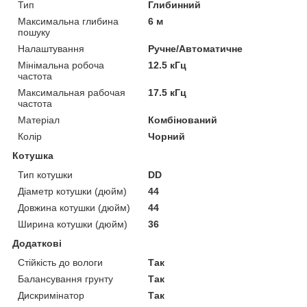
Тип
Глибинний
Максимальна глибина
6 м
пошуку
Налаштування
Ручне/Автоматичне
Мінімальна робоча
12.5 кГц
частота
Максимальная рабочая
17.5 кГц
частота
Матеріал
Комбінований
Колір
Чорний
Котушка
Тип котушки
DD
Діаметр котушки (дюйм)
44
Довжина котушки (дюйм)
44
Ширина котушки (дюйм)
36
Додаткові
Стійкість до вологи
Так
Балансування грунту
Так
Дискримінатор
Так