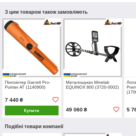
З цим товаром також замовляють
Пінпоінтер Garrett Pro-
Металошукач Minelab
Лопа
Pointer AT (1140900)
EQUINOX 800 (3720-0002)
Prem
(170
7 440
₴
49 060
5 7
₴
Купити
Подібні товари компанії