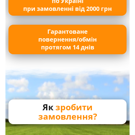
по Україні
при замовленні від 2000 грн
Гарантоване
повернення/обмін
протягом 14 днів
Як
зробити
замовлення?