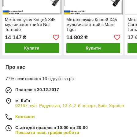
Металошукач Кощей Х45
Металошукач Кощей Х45
Мет
мультичастотний з Nel
мультичастотний з Mars
Carb
Tornado
Tiger
Torn
14 147
14 802
17 
₴
₴
Купити
Купити
Про нас
77% позитивних з 13 відгуків за рік
Працює з 30.12.2017
м. Київ
02167, вул. Радунська, 13-А, 2-й поверх, Київ, Україна
Контакти
Сьогодні працює з 10:00 до 20:00
Показати весь графік роботи