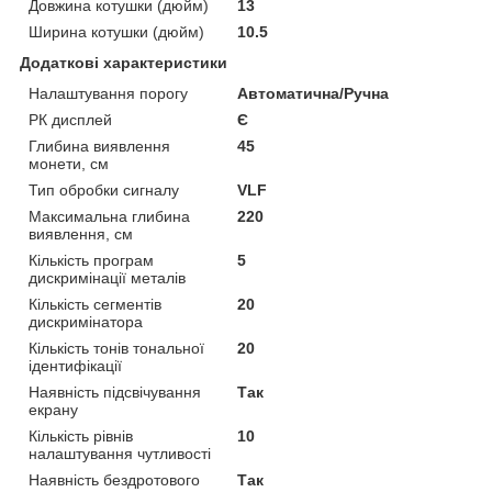
Довжина котушки (дюйм)
13
Ширина котушки (дюйм)
10.5
Додаткові характеристики
Налаштування порогу
Автоматична/Ручна
РК дисплей
Є
Глибина виявлення
45
монети, см
Тип обробки сигналу
VLF
Максимальна глибина
220
виявлення, см
Кількість програм
5
дискримінації металів
Кількість сегментів
20
дискримінатора
Кількість тонів тональної
20
ідентифікації
Наявність підсвічування
Так
екрану
Кількість рівнів
10
налаштування чутливості
Наявність бездротового
Так