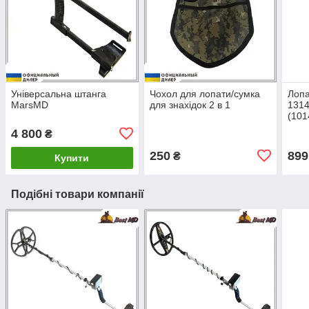
Універсальна штанга
Чохол для лопати/сумка
Лопа
MarsMD
для знахідок 2 в 1
1314
(101
4 800
₴
250
899
₴
Купити
Подібні товари компанії