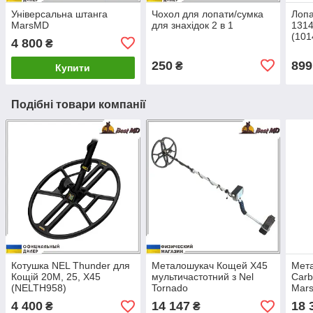
Універсальна штанга
Чохол для лопати/сумка
Лопа
MarsMD
для знахідок 2 в 1
1314
(101
4 800
₴
250
899
₴
Купити
Подібні товари компанії
Котушка NEL Thunder для
Металошукач Кощей Х45
Мет
Кощій 20М, 25, Х45
мультичастотний з Nel
Carb
(NELTH958)
Tornado
Mars
4 400
14 147
18 
₴
₴