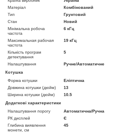
Країна виробник
Україна
Матеріал
Комбінований
Тип
Грунтовий
Стан
Новий
Мінімальна робоча
6 кГц
частота
Максимальная рабочая
19 кГц
частота
Кількість програм
5
детектування
Налаштування
Ручне/Автоматичне
Котушка
Форма котушки
Еліптична
Довжина котушки (дюйм)
13
Ширина котушки (дюйм)
10.5
Додаткові характеристики
Налаштування порогу
Автоматична/Ручна
РК дисплей
Є
Глибина виявлення
45
монети, см