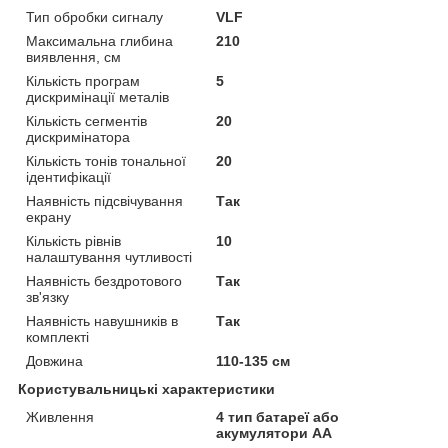
Тип обробки сигналу
VLF
Максимальна глибина
210
виявлення, см
Кількість програм
5
дискримінації металів
Кількість сегментів
20
дискримінатора
Кількість тонів тональної
20
ідентифікації
Наявність підсвічування
Так
екрану
Кількість рівнів
10
налаштування чутливості
Наявність бездротового
Так
зв'язку
Наявність навушників в
Так
комплекті
Довжина
110-135 см
Користувальницькі характеристики
Живлення
4 тип батареї або
акумулятори АА