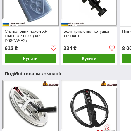
Силіконовий чохол XP
Болт кріплення котушки
Пінп
Deus, XP ORX (XP
XP Deus
D08CASE2)
612
334
8 0
₴
₴
Купити
Купити
Подібні товари компанії