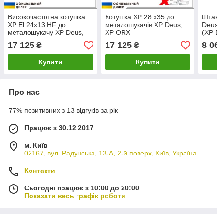
Високочастотна котушка
Котушка XP 28 x35 до
Штан
XP El 24x13 HF до
металошукачів XP Deus,
Deus
металошукачу XP Deus,
XP ORX
(XP 
XP ORX
17 125
17 125
8 0
₴
₴
Купити
Купити
Про нас
77% позитивних з 13 відгуків за рік
Працює з 30.12.2017
м. Київ
02167, вул. Радунська, 13-А, 2-й поверх, Київ, Україна
Контакти
Сьогодні працює з 10:00 до 20:00
Показати весь графік роботи