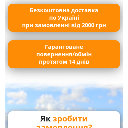
Безкоштовна доставка
по Україні
при замовленні від 2000 грн
Гарантоване
повернення/обмін
протягом 14 днів
Як
зробити
замовлення?