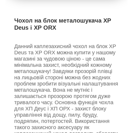
Чохол на блок металошукача XP
Deus і XP ORX
Данний каплезахисний чохол на блок XP
Deus та XP ORX можна купити у нашому
магазині за чудовою ціною - це сама
мінімальна захист, необхідний кожному
металошукачу! Завдяки прозорій плівці
на лицьовій стороні можна без жодних
проблем зробити візуальні налаштування
металошукача. Вона не мутніє і
залишається прозорою протягом дуже
тривалого часу. Основна функція чохла
для ХП Деус і ХП ОРХ - захист блоку
управління від дощу, пилу, бруду,
подряпин, потертостей. Використання
такого захисного аксесуару як