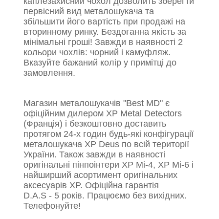
каплезахисний
чохол дозволить зберегти
первісний вид металошукача та
збільшити його вартість при продажі на
вторинному ринку. Бездоганна якість за
мінімальні гроші! Завжди в наявності 2
кольори чохлів: чорний і камуфляж.
Вказуйте бажаний колір у примітці до
замовлення.
Магазин металошукачів "Best MD" є
офіційним дилером XP Metal Detectors
(Франція) і безкоштовно доставить
протягом 24-х годин будь-які конфігурації
металошукача XP Deus по всій території
України. Також завжди в наявності
оригінальні пінпоінтери XP Mi-4, XP Mi-6 і
найширший асортимент оригінальних
аксесуарів XP. Офіційна гарантія
D.A.S - 5 років. Працюємо без вихідних.
Телефонуйте!