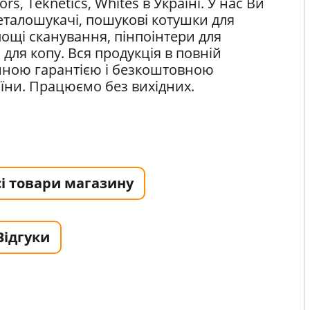
tors, Teknetics, Whites в Україні. У нас Ви
талошукачі, пошукові котушки для
ощі сканування, пінпоінтери для
и для копу. Вся продукція в повній
ційною гарантією і безкоштовною
аїни. Працюємо без вихідних.
і товари магазину
Відгуки