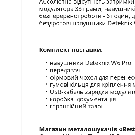
Абсолютна відсутність затримки з
модулятора 33 грами, навушникі
безперервної роботи - 6 годин, д
бездротові навушники Deteknix W6
Комплект поставки:
навушники Deteknix W6 Pro
передавач
фірмовий чохол для перене
гумові кільця для кріпленн
USB-кабель зарядки модулято
коробка, документація
гарантійний талон.
Магазин металошукачів «Bes