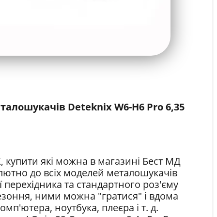
алошукачів Deteknix W6-H6 Pro 6,35
 купити які можна в магазині Бест МД
олютно до всіх моделей металошукачів
ї перехідника та стандартного роз'єму
езоння, ними можна "гратися" і вдома
мп'ютера, ноутбука, плеєра і т. д.