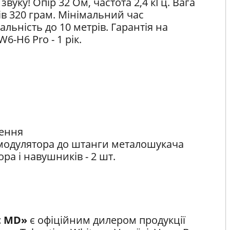
вуку! Опір 32 Ом, частота 2,4 кГц. Вага
в 320 грам. Мінімальний час
альність до 10 метрів. Гарантія на
-H6 Pro - 1 рік.
сення
я модулятора до штанги металошукача
ра і навушників - 2 шт.
t MD»
є офіційним дилером продукції