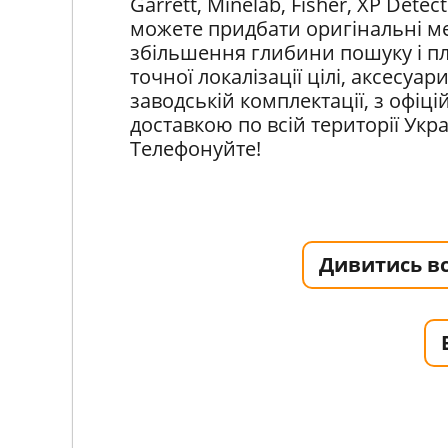
Garrett, Minelab, Fisher, XP Detec
можете придбати оригінальні ме
збільшення глибини пошуку і пл
точної локалізації цілі, аксесуар
заводській комплектації, з офі
доставкою по всій території Укр
Телефонуйте!
Дивитись вс