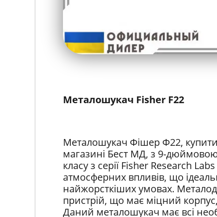
Металошукач Fisher F22
Металошукач Фішер Ф22, купити
магазині Бест МД, з 9-дюймовою
класу з серії Fisher Research Lab
атмосферних впливів, що ідеаль
найжорсткіших умовах. Металоде
пристрій, що має міцний корпус
Даний металошукач має всі необ