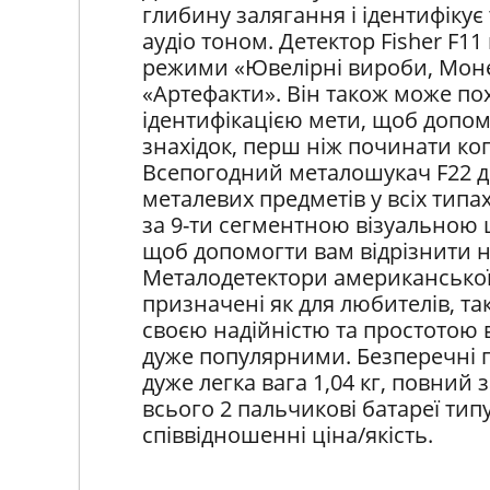
глибину залягання і ідентифікує
аудіо тоном. Детектор Fisher F
режими «Ювелірні вироби, Моне
«Артефакти». Він також може п
ідентифікацією мети, щоб допомо
знахідок, перш ніж починати ко
Всепогодний металошукач F22 д
металевих предметів у всіх типах
за 9-ти сегментною візуальною 
щоб допомогти вам відрізнити не
Металодетектори американської 
призначені як для любителів, та
своєю надійністю та простотою 
дуже популярними. Безперечні п
дуже легка вага 1,04 кг, повний 
всього 2 пальчикові батареї типу
співвідношенні ціна/якість.