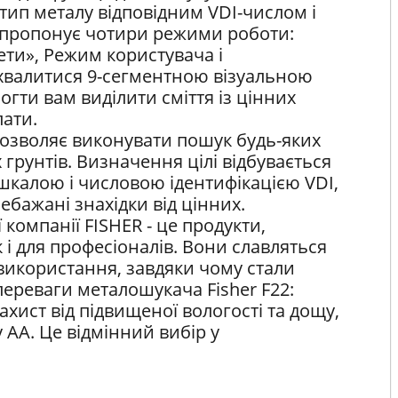
 тип металу відповідним VDI-числом і
11 пропонує чотири режими роботи:
ти», Режим користувача і
охвалитися 9-сегментною візуальною
гти вам виділити сміття із цінних
пати.
озволяє виконувати пошук будь-яких
 грунтів. Визначення цілі відбувається
шкалою і числовою ідентифікацією VDI,
бажані знахідки від цінних.
компанії FISHER - це продукти,
к і для професіоналів. Вони славляться
використання, завдяки чому стали
ереваги металошукача Fisher F22:
захист від підвищеної вологості та дощу,
 АА. Це відмінний вибір у