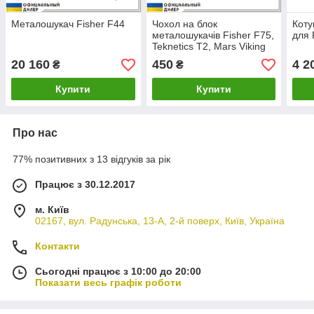
Металошукач Fisher F44
Чохол на блок
Коту
металошукачів Fisher F75,
для 
Teknetics T2, Mars Viking
20 160
450
4 2
₴
₴
Купити
Купити
Про нас
77% позитивних з 13 відгуків за рік
Працює з 30.12.2017
м. Київ
02167, вул. Радунська, 13-А, 2-й поверх, Київ, Україна
Контакти
Сьогодні працює з 10:00 до 20:00
Показати весь графік роботи