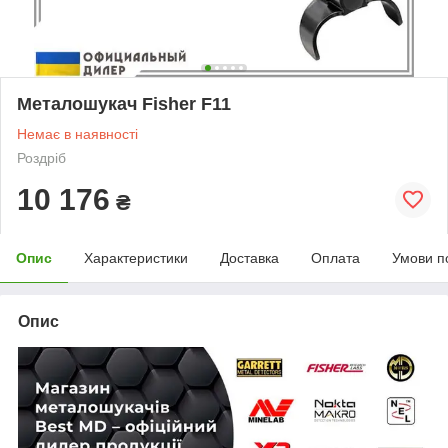
Металошукач Fisher F11
Немає в наявності
Роздріб
10 176
₴
Опис
Характеристики
Доставка
Оплата
Умови п
Опис