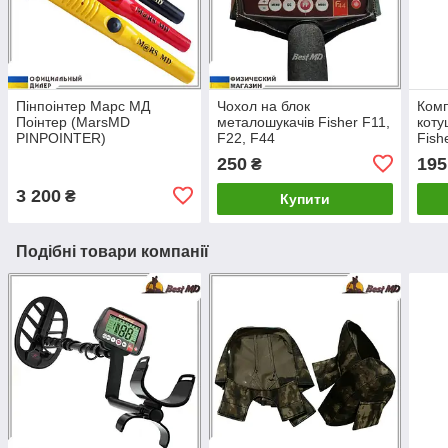
Пінпоінтер Марс МД
Чохол на блок
Комп
Поінтер (MarsMD
металошукачів Fisher F11,
коту
PINPOINTER)
F22, F44
Fish
Hunt
250
195
₴
3 200
₴
Купити
Подібні товари компанії