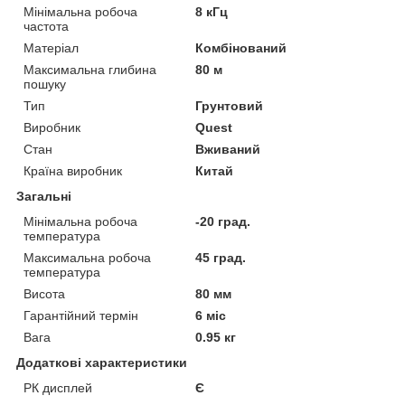
Мінімальна робоча
8 кГц
частота
Матеріал
Комбінований
Максимальна глибина
80 м
пошуку
Тип
Грунтовий
Виробник
Quest
Стан
Вживаний
Країна виробник
Китай
Загальні
Мінімальна робоча
-20 град.
температура
Максимальна робоча
45 град.
температура
Висота
80 мм
Гарантійний термін
6 міс
Вага
0.95 кг
Додаткові характеристики
РК дисплей
Є