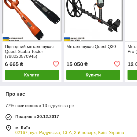
Підводний металошукач
Металошукач Quest Q30
Мета
Quest Scuba Tector
Pro 
(798220570945)
6 665
15 050
12 
₴
₴
Купити
Купити
Про нас
77% позитивних з 13 відгуків за рік
Працює з 30.12.2017
м. Київ
02167, вул. Радунська, 13-А, 2-й поверх, Київ, Україна