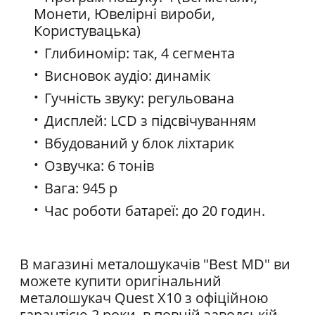
Монети, Ювелірні вироби,
Користувацька)
Глибиномір: так, 4 сегмента
Висновок аудіо: динамік
Гучність звуку: регульована
Дисплей: LCD з підсвічуванням
Вбудований у блок ліхтарик
Озвучка: 6 тонів
Вага: 945 р
Час роботи батареї: до 20 годин.
В магазині металошукачів "Best MD" ви
можете купити оригінальний
металошукач Quest Х10 з офіційною
гарантією 2 роки, в повній заводській