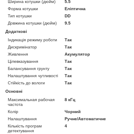
Ширина котушки (дюйм)
5.5
Форма котушки
Еліптична
Тип котушки
DD
Довжина котушки (дюйм)
9.5
Додаткові
Індикація режиму роботи
Так
Дискримінатор
Так
Живлення
Акумулятор
Цілевказування
Так
Балансування грунту
Так
Налаштування чутливості
Так
Стійкість до вологи
Так
Основні
Максимальная рабочая
8 кГц
частота
Колір
Чорний
Налаштування
Ручне/Автоматичне
Кількість програм
4
детектування