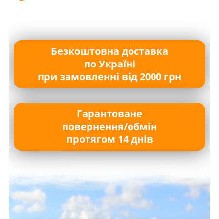
Безкоштовна доставка
по Україні
при замовленні від 2000 грн
Гарантоване
повернення/обмін
протягом 14 днів