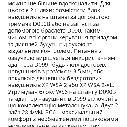
можна ще більше вдосконалити. Для
цього є 2 шляхи: розмістити блок
навушників на штанзі за допомогою
тримача D090B або на зап'ясті за
допомогою браслета D090. Таким
чином, всі органи керування приладом
та дисплей будуть під рукою та
візуальним контролем. Питання з
озвучкою вирішується використанням
адаптера D099 і будь-яких дротових
навушників з роз'ємом 3,5 мм, або
покупкою дешевших бездротових
навушників XP WSA 2 або XP WSA 2-XL.
Утримувач блоку WS6 на штангу D090B
та адаптер навушників D099 включені в
цю комплектацію металошукача. Деус 2
лайт 28 ФМФ ВС6 – максимальний
комфорт з необмеженими пошуковими
можливостями за адекватну ціну.