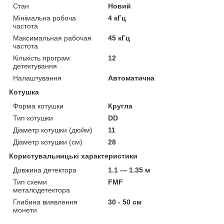
Стан
Новий
Мінімальна робоча
4 кГц
частота
Максимальная рабочая
45 кГц
частота
Кількість програм
12
детектування
Налаштування
Автоматична
Котушка
Форма котушки
Кругла
Тип котушки
DD
Діаметр котушки (дюйм)
11
Діаметр котушки (см)
28
Користувальницькі характеристики
Довжина детектора
1.1 — 1.35 м
Тип схеми
FMF
металодетектора
Глибина виявлення
30 - 50 см
монети