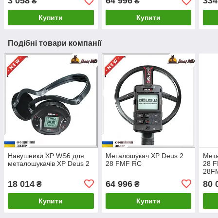
3 058
64 996
334
₴
₴
Купити
Купити
Подібні товари компанії
Навушники XP WS6 для
Металошукач XP Deus 2
Мета
металошукачів XP Deus 2
28 FMF RC
28 
28F
18 014
64 996
80 
₴
₴
Купити
Купити