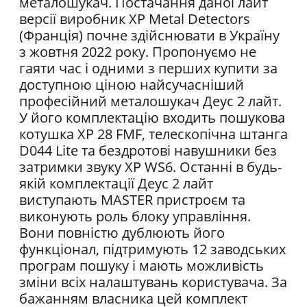
металошукач. Постачання даної лайт
версії виробник XP Metal Detectors
(Франція) почне здійснювати в Україну
з жовтня 2022 року. Пропонуємо не
гаяти час і одними з перших купити за
доступною ціною найсучасніший
професійний металошукач Деус 2 лайт.
У його комплектацію входить пошукова
котушка XP 28 FMF, телескопічна штанга
D044 Lite та бездротові навушники без
затримки звуку XP WS6. Останні в будь-
якій комплектації Деус 2 лайт
виступають MASTER пристроєм та
виконують роль блоку управління.
Вони повністю дублюють його
функціонал, підтримують 12 заводських
програм пошуку і мають можливість
зміни всіх налаштувань користувача. За
бажанням власника цей комплект