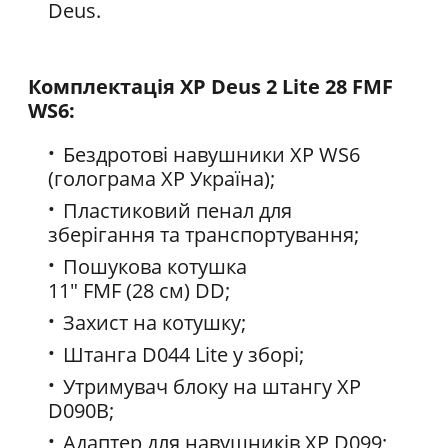
Deus.
Комплектація XP Deus 2 Lite 28 FMF
WS6:
Бездротові навушники XP WS6
(голограма XP Україна);
Пластиковий пенал для
зберігання та транспортування;
Пошукова котушка
11" FMF (28 см) DD;
Захист на котушку;
Штанга D044 Lite у зборі;
Утримувач блоку на штангу XP
D090B;
Адаптер для навушників XP D099;