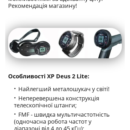
Рекомендація магазину!
Особливості XP Deus 2 Lite:
Найлегший металошукач у світі!
Неперевершена конструкція
телескопічної штанги;
FMF - швидка мультичастотність
(одночасна робота частот у
діапазоні від 4 до 45 кГц);