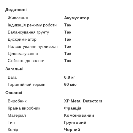
Додаткові
Живлення
Акумулятор
Індикація режиму роботи
Так
Балансування грунту
Так
Дискримінатор
Так
Налаштування чутливості
Так
Цілевказування
Так
Стійкість до вологи
Так
Загальні
Вага
0.8 кг
Гарантійний термін
60 міс
Основні
Виробник
XP Metal Detectors
Країна виробник
Франція
Матеріал
Комбінований
Тип
Грунтовий
Колір
Чорний