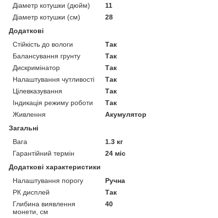
Діаметр котушки (дюйм)
11
Діаметр котушки (см)
28
Додаткові
Стійкість до вологи
Так
Балансування грунту
Так
Дискримінатор
Так
Налаштування чутливості
Так
Цілевказування
Так
Індикація режиму роботи
Так
Живлення
Акумулятор
Загальні
Вага
1.3 кг
Гарантійний термін
24 міс
Додаткові характеристики
Налаштування порогу
Ручна
РК дисплей
Так
Глибина виявлення
40
монети, см