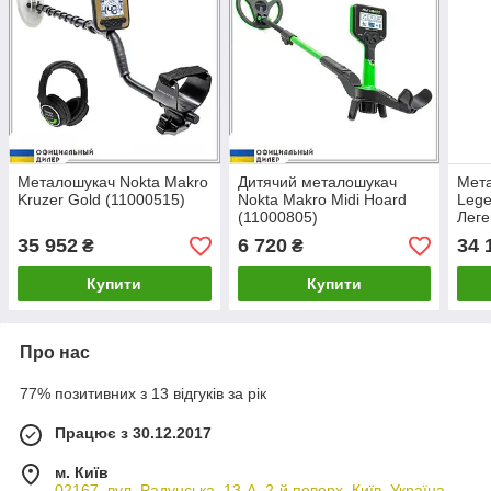
Металошукач Nokta Makro
Дитячий металошукач
Мета
Kruzer Gold (11000515)
Nokta Makro Midi Hoard
Leg
(11000805)
Леге
35 952
6 720
34 
₴
₴
Купити
Купити
Про нас
77% позитивних з 13 відгуків за рік
Працює з 30.12.2017
м. Київ
02167, вул. Радунська, 13-А, 2-й поверх, Київ, Україна