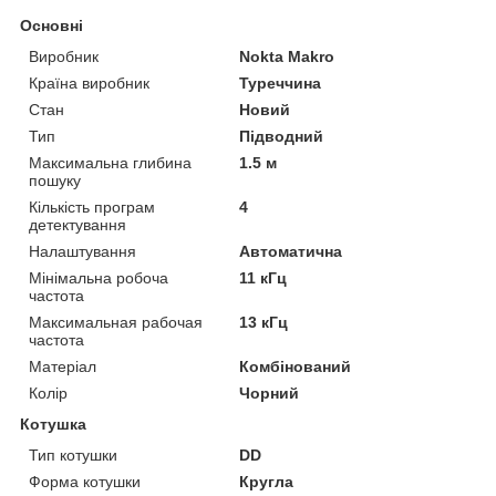
Основні
Виробник
Nokta Makro
Країна виробник
Туреччина
Стан
Новий
Тип
Підводний
Максимальна глибина
1.5 м
пошуку
Кількість програм
4
детектування
Налаштування
Автоматична
Мінімальна робоча
11 кГц
частота
Максимальная рабочая
13 кГц
частота
Матеріал
Комбінований
Колір
Чорний
Котушка
Тип котушки
DD
Форма котушки
Кругла