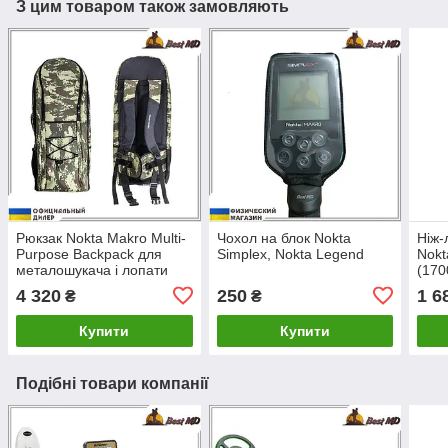
З цим товаром також замовляють
Рюкзак Nokta Makro Multi-
Чохол на блок Nokta
Ніж-
Purpose Backpack для
Simplex, Nokta Legend
Nokt
металошукача і лопати
(170
(17000362)
4 320
250
1 6
₴
₴
Купити
Купити
Подібні товари компанії