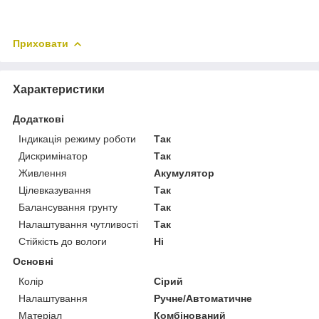
Приховати
Характеристики
Додаткові
Індикація режиму роботи
Так
Дискримінатор
Так
Живлення
Акумулятор
Цілевказування
Так
Балансування грунту
Так
Налаштування чутливості
Так
Стійкість до вологи
Ні
Основні
Колір
Сірий
Налаштування
Ручне/Автоматичне
Матеріал
Комбінований