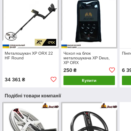
Металошукач XP ORX 22
Чохол на блок
Пінп
HF Round
металошукача XP Deus,
XP ORX
250
6 3
₴
34 361
₴
Купити
Подібні товари компанії