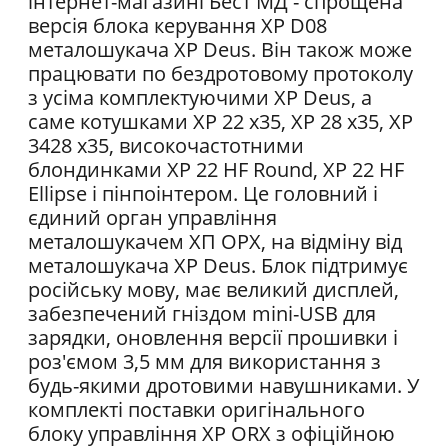
інтернет-магазині Бест МД - спрощена
версія блока керування XP D08
металошукача XP Deus. Він також може
працювати по бездротовому протоколу
з усіма комплектуючими XP Deus, а
саме котушками XP 22 x35, XP 28 x35, XP
3428 x35, високочастотними
блондинками XP 22 HF Round, XP 22 HF
Ellipse і пінпоінтером. Це головний і
єдиний орган управління
металошукачем ХП ОРХ, на відміну від
металошукача XP Deus. Блок підтримує
російську мову, має великий дисплей,
забезпечений гніздом mini-USB для
зарядки, оновлення версії прошивки і
роз'ємом 3,5 мм для використання з
будь-якими дротовими навушниками. У
комплекті поставки оригінального
блоку управління XP ORX з офіційною