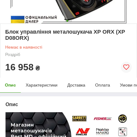
Блок управління металошукача XP ORX (XP
D08ORX)
Немає в наявності
Роздріб
16 958
₴
Опис
Характеристики
Доставка
Оплата
Умови п
Опис