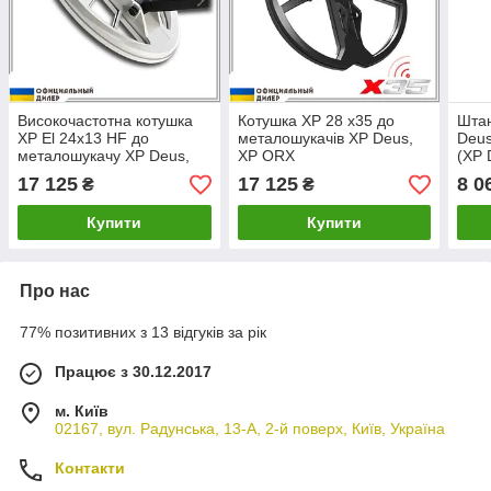
Високочастотна котушка
Котушка XP 28 x35 до
Штан
XP El 24x13 HF до
металошукачів XP Deus,
Deus
металошукачу XP Deus,
XP ORX
(XP 
XP ORX
17 125
17 125
8 0
₴
₴
Купити
Купити
Про нас
77% позитивних з 13 відгуків за рік
Працює з 30.12.2017
м. Київ
02167, вул. Радунська, 13-А, 2-й поверх, Київ, Україна
Контакти