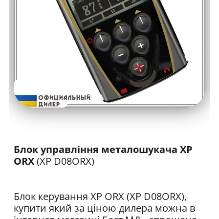
Блок управління металошукача XP
ORX
(XP D08ORX)
Блок керування XP ORX (XP D08ORX),
купити який за ціною дилера можна в