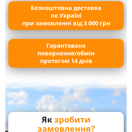
Безкоштовна доставка
по Україні
при замовленні від 3 000 грн
Гарантоване
повернення/обмін
протягом 14 днів
Як
зробити
замовлення?