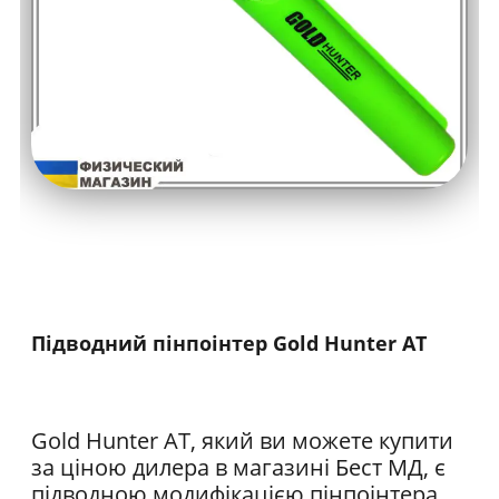
Підводний пінпоінтер Gold Hunter AT
Gold Hunter AT, який ви можете купити
за ціною дилера в магазині Бест МД, є
підводною модифікацією пінпоінтера