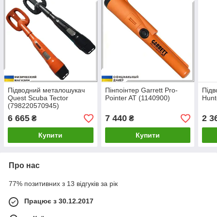
Підводний металошукач
Пінпоінтер Garrett Pro-
Підв
Quest Scuba Tector
Pointer AT (1140900)
Hunt
(798220570945)
6 665
7 440
2 3
₴
₴
Купити
Купити
Про нас
77% позитивних з 13 відгуків за рік
Працює з 30.12.2017