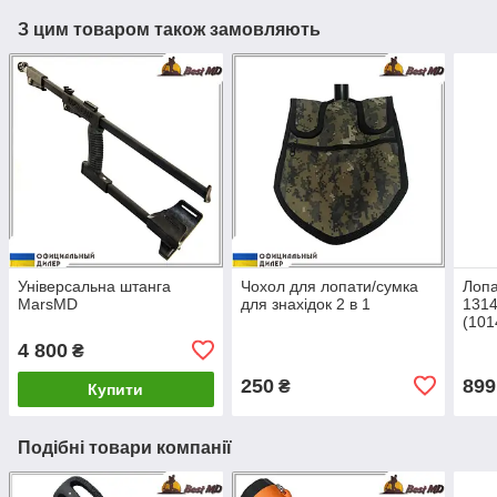
З цим товаром також замовляють
Універсальна штанга
Чохол для лопати/сумка
Лопа
MarsMD
для знахідок 2 в 1
1314
(101
4 800
₴
250
899
₴
Купити
Подібні товари компанії