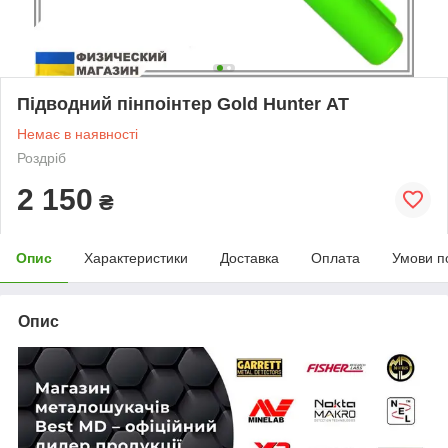
Підводний пінпоінтер Gold Hunter АТ
Немає в наявності
Роздріб
2 150
₴
Опис
Характеристики
Доставка
Оплата
Умови п
Опис