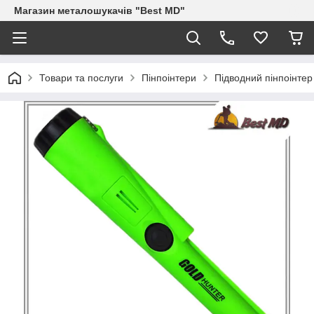
Магазин металошукачів "Best MD"
Товари та послуги
Пінпоінтери
Підводний пінпоінтер